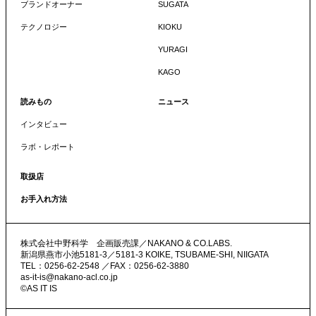
ブランドオーナー
SUGATA
テクノロジー
KIOKU
YURAGI
KAGO
読みもの
ニュース
インタビュー
ラボ・レポート
取扱店
お手入れ方法
株式会社中野科学 企画販売課／NAKANO & CO.LABS.
新潟県燕市小池5181-3／5181-3 KOIKE, TSUBAME-SHI, NIIGATA
TEL：
0256-62-2548
／FAX：0256-62-3880
as-it-is@nakano-acl.co.jp
©AS IT IS