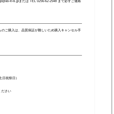
it-is.jpまたは TEL 0256-62-2548 まで必ずご連絡
らのご購入は、品質保証が難しいため購入キャンセル手
日：土日祝祭日）
ください